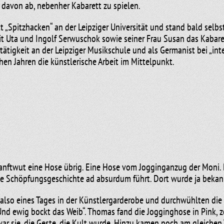
t davon ab, nebenher Kabarett zu spielen.
 „Spitzhacken“ an der Leipziger Universität und stand bald selbs
it Uta und Ingolf Serwuschok sowie seiner Frau Susan das Kabare
ätigkeit an der Leipziger Musikschule und als Germanist bei „inter
hen Jahren die künstlerische Arbeit im Mittelpunkt.
ftWut“-Produktionen als Schauspieler, Musiker, Komponist und Tex
uer durch die Bundesrepublik und in die Schweiz. Seine musikalis
kleeberger Kantor Dietrich Barth. Bei ihm erhielt er neben Klavi
erweisung in Komposition und Arrangement.
tet und hat drei Kinder. Neben Beruf und Familie hat er noch ein 
anftwut eine Hose übrig. Eine Hose vom Jogginganzug der Moni. 
 und fährt gern Rad. So hält er sich fit für die ungefähr 250 Auf
ie Schöpfungsgeschichte ad absurdum führt. Dort wurde ja bekan
 also eines Tages in der Künstlergarderobe und durchwühlten die
d ewig bockt das Weib“. Thomas fand die Jogginghose in Pink, z
ar sie, die Geste, die Kult wurde. Hinzu kamen noch am gleichen