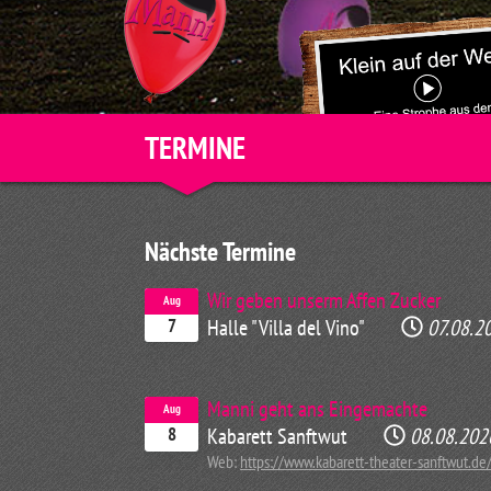
TERMINE
Nächste Termine
Wir geben unserm Affen Zucker
Aug
Halle "Villa del Vino"
07.08.2
7
Manni geht ans Eingemachte
Aug
Kabarett Sanftwut
08.08.202
8
Web:
https://www.kabarett-theater-sanftwut.de