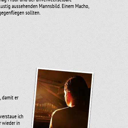
t lustig aussehenden Mannsbild. Einem Macho,
egenfliegen sollten.
auf die Bühne und singt mit Moni die
zen des Publikums zu erobern. Sie stellen
i hat gewonnen. Und die Figur aus dem
ischen in ganz vielen Farben. Denn im Laufe
beschenkt. So liegen jetzt im Regal der
roßzügigkeit des Publikums hat mit der
, damit er
verstaue ich
 wieder in