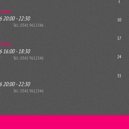
3
rdorben
6
20:00
-
22:30
10
/
Tel.: 0341 9612346
17
rdorben
6
16:00
-
18:30
24
/
Tel.: 0341 9612346
31
6
20:00
-
22:30
/
Tel.: 0341 9612346