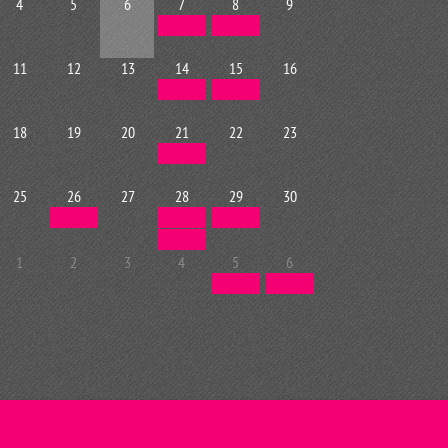
4
5
6
7
8
9
11
12
13
14
15
16
18
19
20
21
22
23
25
26
27
28
29
30
1
2
3
4
5
6