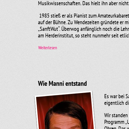
Musikwissenschaften. Das hielt ihn aber nich
1985 stieß er als Pianist zum Amateurkabarett
auf der Bühne. Zu Wendezeiten gründete er m
„SanftWut“. Überwog anfänglich noch die Lehrt
am Herderinstitut, so steht nunmehr seit etlic
Weiterlesen
Seit 1990 wirkte er in weit über zwanzig „San
Gastspiele führten ihn mit seinen Kollegen q
Ausbildung verdankt er insbesondere dem Mark
Orgelunterricht auch eine grundlegende Unt
Wie Manni entstand
Thomas Störel ist seit 1986 glücklich verheira
Es war bei S
Hobby - den Sport. Er läuft Marathon, schwimmt
eigentlich d
Jahr.
Wir standen
Programm „Un
Ohren. Das w