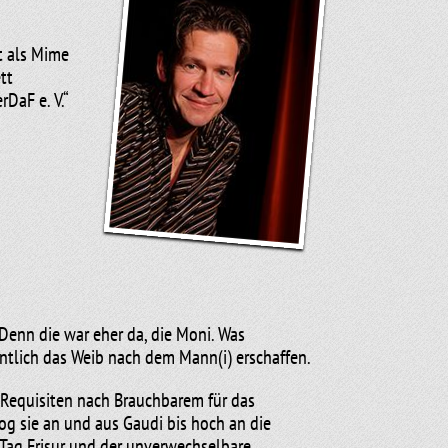
t als Mime
tt
DaF e. V.“
tautor mit.
che
er- und
drittes
Denn die war eher da, die Moni. Was
tritte im
ntlich das Weib nach dem Mann(i) erschaffen.
 Requisiten nach Brauchbarem für das
og sie an und aus Gaudi bis hoch an die
 Tag Frisur und der unverwechselbare