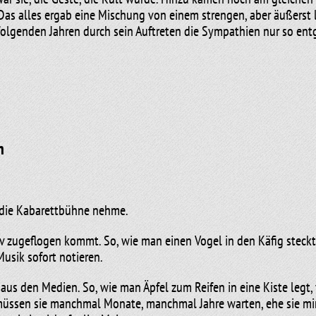
 Das alles ergab eine Mischung von einem strengen, aber äußers
olgenden Jahren durch sein Auftreten die Sympathien nur so entg
tte Manni keinen Text. In „Ewig bockt das Weib“ kommt er „nur“ 
. Wahrhafte Komiker brauchen nur einen Moment, um sich die Her
alb von Sekunden in den Ring und verlieren oder gewinnen. Mann
eraus zum Sprechen gebracht.
n
en Jahren regelrecht gewachsen. Und die Hosen wachsen mit. Inzw
de Manni vom Publikum mit diesen speziellen Jogginghosen reich 
derobe türkisfarbene, graue, weiße und bunte Exemplare. Diese G
r die Kabarettbühne nehme.
der Figur zu tun und ihrer volkstümlichen Ausstrahlung.
tiv zugeflogen kommt. So, wie man einen Vogel in den Käfig steckt
Musik sofort notieren.
 aus den Medien. So, wie man Äpfel zum Reifen in eine Kiste legt, 
müssen sie manchmal Monate, manchmal Jahre warten, ehe sie mir